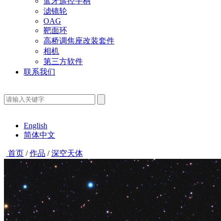
蓝牙遥控手柄
滤镜轮
OAG
靶面环
高桥调焦座改装套件
相机
第三方软件
联系我们
English
简体中文
首页
/
作品
/
深空天体