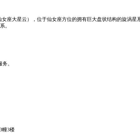
 224；曾被称为仙女座大星云），位于仙女座方位的拥有巨大盘状结构的旋
星系。
服务。
3幢3楼