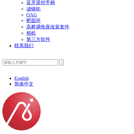
蓝牙遥控手柄
滤镜轮
OAG
靶面环
高桥调焦座改装套件
相机
第三方软件
联系我们
English
简体中文