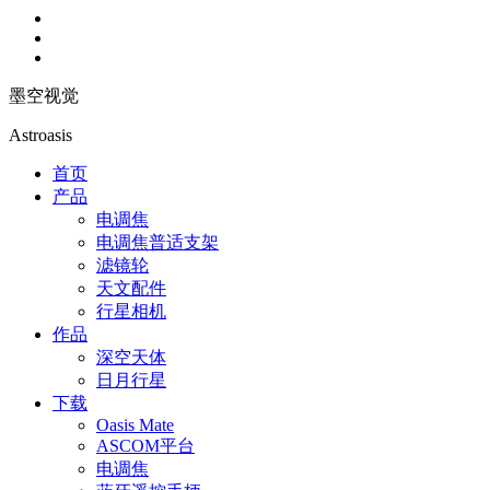
墨空视觉
Astroasis
首页
产品
电调焦
电调焦普适支架
滤镜轮
天文配件
行星相机
作品
深空天体
日月行星
下载
Oasis Mate
ASCOM平台
电调焦