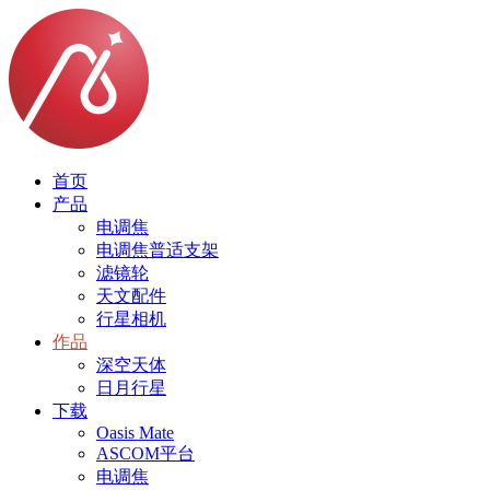
首页
产品
电调焦
电调焦普适支架
滤镜轮
天文配件
行星相机
作品
深空天体
日月行星
下载
Oasis Mate
ASCOM平台
电调焦