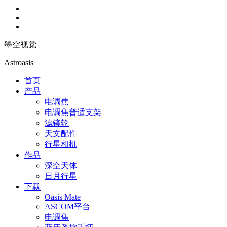
墨空视觉
Astroasis
首页
产品
电调焦
电调焦普适支架
滤镜轮
天文配件
行星相机
作品
深空天体
日月行星
下载
Oasis Mate
ASCOM平台
电调焦