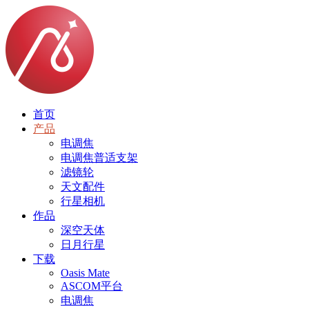
首页
产品
电调焦
电调焦普适支架
滤镜轮
天文配件
行星相机
作品
深空天体
日月行星
下载
Oasis Mate
ASCOM平台
电调焦