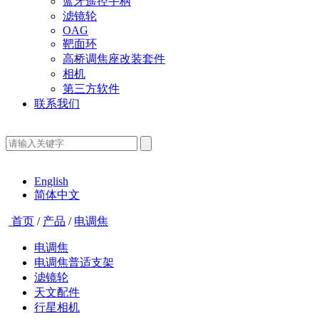
蓝牙遥控手柄
滤镜轮
OAG
靶面环
高桥调焦座改装套件
相机
第三方软件
联系我们
English
简体中文
首页
/
产品
/
电调焦
电调焦
电调焦普适支架
滤镜轮
天文配件
行星相机