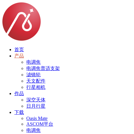
首页
产品
电调焦
电调焦普适支架
滤镜轮
天文配件
行星相机
作品
深空天体
日月行星
下载
Oasis Mate
ASCOM平台
电调焦