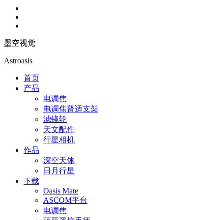
墨空视觉
Astroasis
首页
产品
电调焦
电调焦普适支架
滤镜轮
天文配件
行星相机
作品
深空天体
日月行星
下载
Oasis Mate
ASCOM平台
电调焦