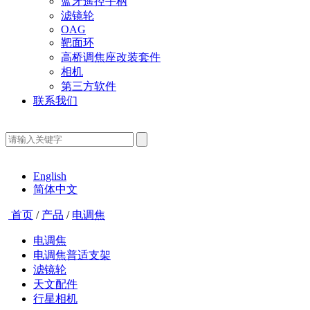
蓝牙遥控手柄
滤镜轮
OAG
靶面环
高桥调焦座改装套件
相机
第三方软件
联系我们
English
简体中文
首页
/
产品
/
电调焦
电调焦
电调焦普适支架
滤镜轮
天文配件
行星相机